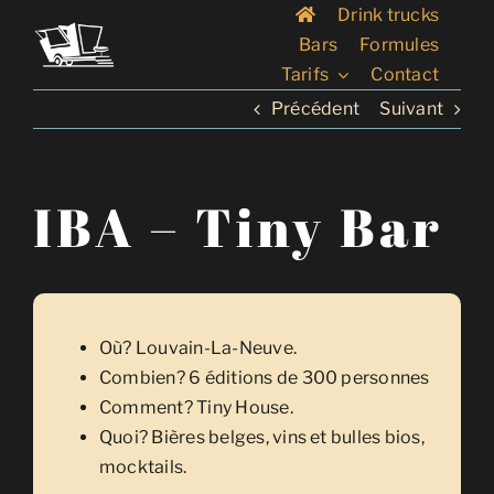
Passer
Drink trucks
au
Bars
Formules
contenu
Tarifs
Contact
Précédent
Suivant
IBA – Tiny Bar
Où? Louvain-La-Neuve.
Combien? 6 éditions de 300 personnes
Comment? Tiny House.
Quoi? Bières belges, vins et bulles bios,
mocktails.