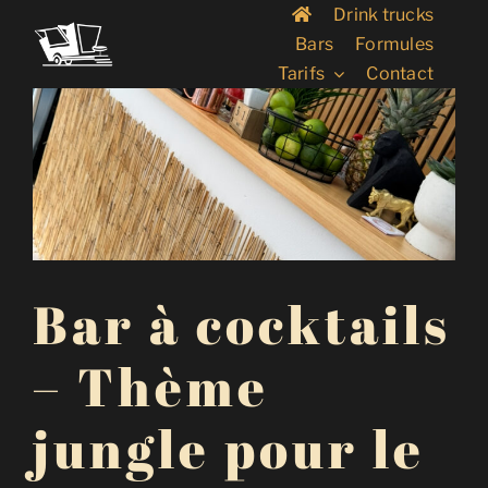
Passer
Drink trucks
au
Bars
Formules
contenu
Tarifs
Contact
Bar à cocktails
– Thème
jungle pour le